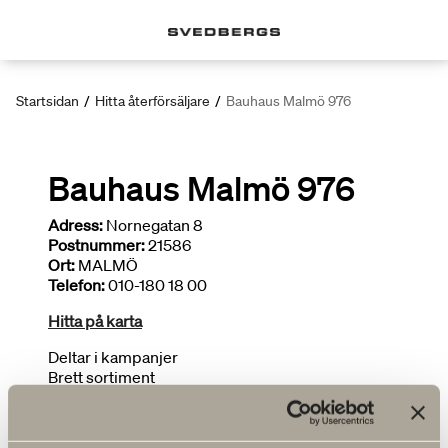
Startsidan
/
Hitta återförsäljare
/
Bauhaus Malmö 976
Bauhaus Malmö 976
Adress:
Nornegatan 8
Postnummer:
21586
Ort:
MALMÖ
Telefon:
010-180 18 00
Hitta på karta
Deltar i kampanjer
Brett sortiment
Ritar badrum
FLER ÅTERFÖRSÄLJARE