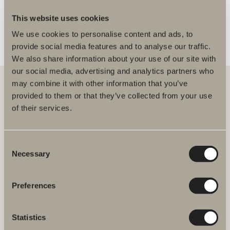
This website uses cookies
We use cookies to personalise content and ads, to
provide social media features and to analyse our traffic.
We also share information about your use of our site with
our social media, advertising and analytics partners who
may combine it with other information that you’ve
provided to them or that they’ve collected from your use
of their services.
Hos oss hittar du allt för hela badrummet. Från badrumsmöbler,
tvättställ och blandare till duschar, badkar, handdukstorkar och WC.
Consent
Svedbergs i Dalstorp AB
Verkstadsvägen 1
Necessary
Selection
514 60 Dalstorp
Klicka här för att komma till
Svedbergs kundservice.
Preferences
FAQ
Statistics