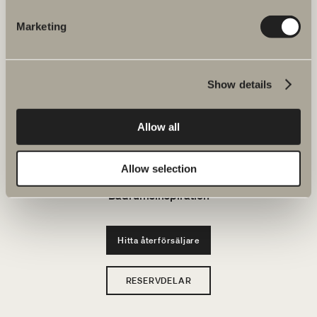
JOBBA HOS OSS
Marketing
Produkter
Show details
Serier
Allow all
Ritverktyg
Hållbarhet
Allow selection
Badrumsinspiration
Hitta återförsäljare
RESERVDELAR