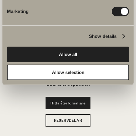
JOBBA HOS OSS
Marketing
Produkter
Show details
Serier
Allow all
Ritverktyg
Hållbarhet
Allow selection
Badrumsinspiration
Hitta återförsäljare
RESERVDELAR