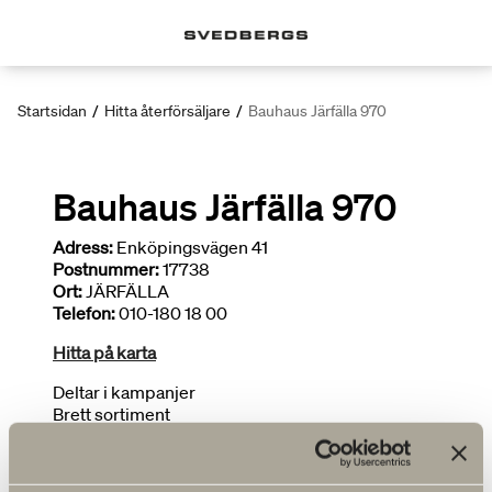
Startsidan
/
Hitta återförsäljare
/
Bauhaus Järfälla 970
Bauhaus Järfälla 970
Adress:
Enköpingsvägen 41
Postnummer:
17738
Ort:
JÄRFÄLLA
Telefon:
010-180 18 00
Hitta på karta
Deltar i kampanjer
Brett sortiment
Ritar badrum
FLER ÅTERFÖRSÄLJARE