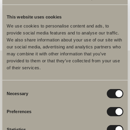
FLER ÅTERFÖRSÄLJARE
This website uses cookies
We use cookies to personalise content and ads, to
provide social media features and to analyse our traffic.
We also share information about your use of our site with
our social media, advertising and analytics partners who
may combine it with other information that you’ve
provided to them or that they’ve collected from your use
of their services.
Hos oss hittar du allt för hela badrummet. Från badrumsmöbler,
tvättställ och blandare till duschar, badkar, handdukstorkar och WC.
Consent
Necessary
Svedbergs i Dalstorp AB
Selection
Verkstadsvägen 1
514 60 Dalstorp
Klicka här för att komma till
Preferences
Svedbergs kundservice.
Statistics