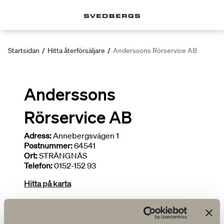
Startsidan
/
Hitta återförsäljare
/
Anderssons Rörservice AB
Anderssons
Rörservice AB
Adress:
Annebergsvägen 1
Postnummer:
64541
Ort:
STRÄNGNÄS
Telefon:
0152-152 93
Hitta på karta
Deltar i kampanjer
Installatör