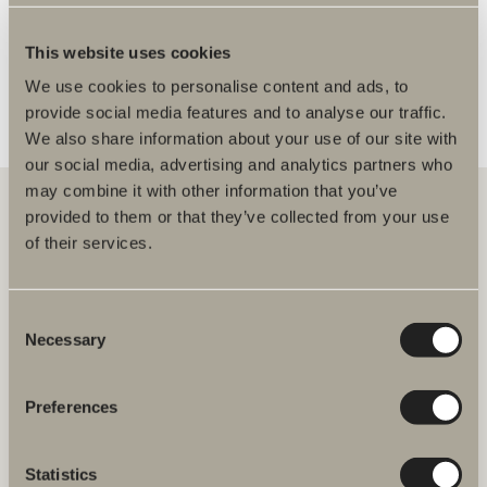
FLER ÅTERFÖRSÄLJARE
This website uses cookies
We use cookies to personalise content and ads, to
provide social media features and to analyse our traffic.
We also share information about your use of our site with
our social media, advertising and analytics partners who
may combine it with other information that you’ve
provided to them or that they’ve collected from your use
of their services.
Hos oss hittar du allt för hela badrummet. Från badrumsmöbler,
tvättställ och blandare till duschar, badkar, handdukstorkar och WC.
Consent
Svedbergs i Dalstorp AB
Necessary
Selection
Verkstadsvägen 1
514 60 Dalstorp
Klicka här för att komma till
Preferences
Svedbergs kundservice.
Statistics
FAQ