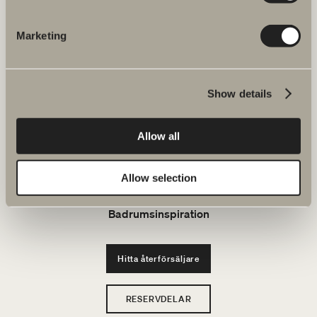
JOBBA HOS OSS
Marketing
Produkter
Show details
Serier
Allow all
Ritverktyg
Allow selection
Hållbarhet
Badrumsinspiration
Hitta återförsäljare
RESERVDELAR