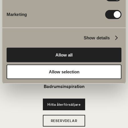
JOBBA HOS OSS
Marketing
Produkter
Show details
Serier
Allow all
Ritverktyg
Allow selection
Hållbarhet
Badrumsinspiration
Hitta återförsäljare
RESERVDELAR