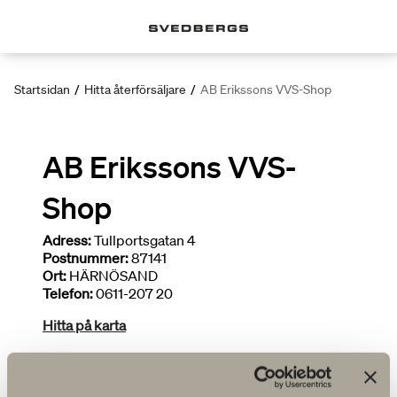
Startsidan
/
Hitta återförsäljare
/
AB Erikssons VVS-Shop
AB Erikssons VVS-
Shop
Adress:
Tullportsgatan 4
Postnummer:
87141
Ort:
HÄRNÖSAND
Telefon:
0611-207 20
Hitta på karta
Deltar i kampanjer
Installatör