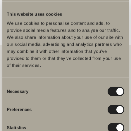
FLER ÅTERFÖRSÄLJARE
This website uses cookies
We use cookies to personalise content and ads, to
provide social media features and to analyse our traffic.
We also share information about your use of our site with
our social media, advertising and analytics partners who
may combine it with other information that you’ve
provided to them or that they’ve collected from your use
of their services.
Hos oss hittar du allt för hela badrummet. Från badrumsmöbler,
tvättställ och blandare till duschar, badkar, handdukstorkar och WC.
Consent
Svedbergs i Dalstorp AB
Necessary
Selection
Verkstadsvägen 1
514 60 Dalstorp
Klicka här för att komma till
Preferences
Svedbergs kundservice.
Statistics
FAQ