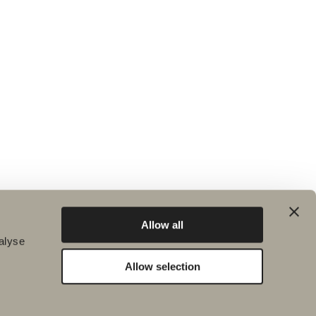
Allow all
alyse
Allow selection
Hållbarhet
Badrumsinspiration