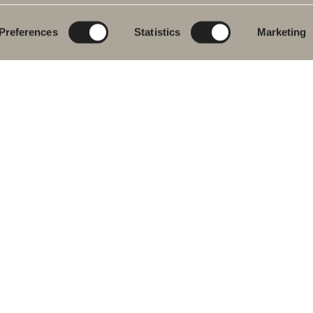
rumsmöbler
Poem Soft
Ditt badrum digitalt
ttställsblandare
Nyheter till
Rita i 3D
badrummet
Preferences
Statistics
Marketing
char
Skapa badrummet
Möbelserier
kar
Granitkeramik
ch- &
karsblandare
Mocca
ddukstorkar
Våra duschar
& toalettstolar
Speglar
rumstillbehör
Spegelskåp
let
Pendelbelysning
ervdelar
Förvaring
Tvätt och tork
Tvättställ
Blandare
Handtag
Handdukstorkar
 oss på sociala medier