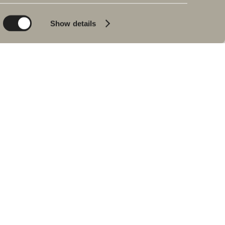
Planet
Produktkatalog
Product
Badkar
Show details
People
Blyertssvart
Kvalitet
Tips & råd
Hemma hos våra
kunder
Våra badrum
Intervju med Johan
Körner
Hitta återförsäljare
RESERVDELAR