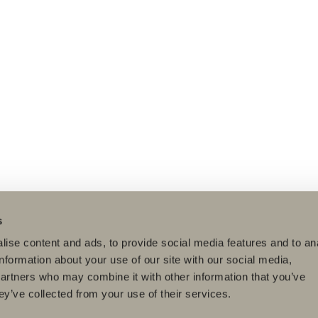
s
ise content and ads, to provide social media features and to an
information about your use of our site with our social media,
partners who may combine it with other information that you’ve
ey’ve collected from your use of their services.
dukter
Serier
Ritverktyg