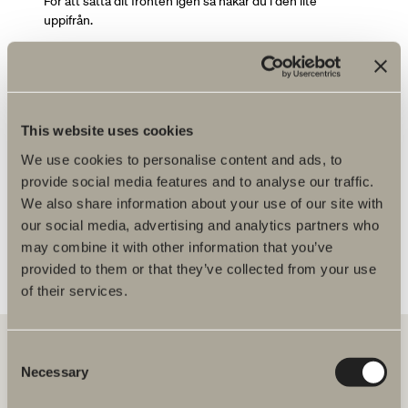
För att sätta dit fronten igen så hakar du i den lite
uppifrån.
Du kanske är intresserad av
Hur lossar jag lådorna för att rensa avloppet?
This website uses cookies
We use cookies to personalise content and ads, to
Vad är färgkoden på min möbel?
provide social media features and to analyse our traffic.
Var hittar jag monteringanvisningar och
We also share information about your use of our site with
kortlingsmått till era möbler?
our social media, advertising and analytics partners who
Är det förborrat i mina lådfronter för handtag?
may combine it with other information that you’ve
provided to them or that they’ve collected from your use
of their services.
Consent
Necessary
Selection
Hos oss hittar du allt för hela badrummet. Från badrumsmöbler,
tvättställ och blandare till duschar, badkar, handdukstorkar och WC.