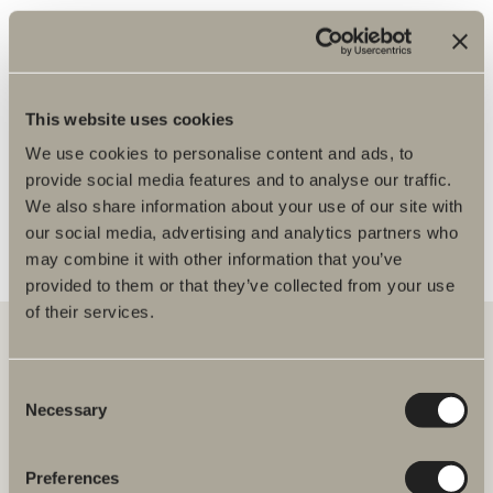
Du kanske är intresserad av
Jag har köpt en vit stomme till tvätt och tork i
storlek 180x40x60, men jag önskar att få den i
svart ek. Hur gör jag då?
This website uses cookies
We use cookies to personalise content and ads, to
Kan jag köpa produkter direkt på hemsidan?
provide social media features and to analyse our traffic.
Onlineförsäljning av reservdelar och outlet-
We also share information about your use of our site with
artiklar
our social media, advertising and analytics partners who
may combine it with other information that you’ve
provided to them or that they’ve collected from your use
of their services.
Consent
Hos oss hittar du allt för hela badrummet. Från badrumsmöbler,
Necessary
tvättställ och blandare till duschar, badkar, handdukstorkar och WC.
Selection
Svedbergs i Dalstorp AB
Preferences
Verkstadsvägen 1