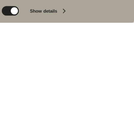
Product
Badkar
Show details
People
Blyertssvart
Kvalitet
Tips & råd
Hemma hos våra
kunder
Våra badrum
Intervju med Johan
Körner
Hitta återförsäljare
RESERVDELAR