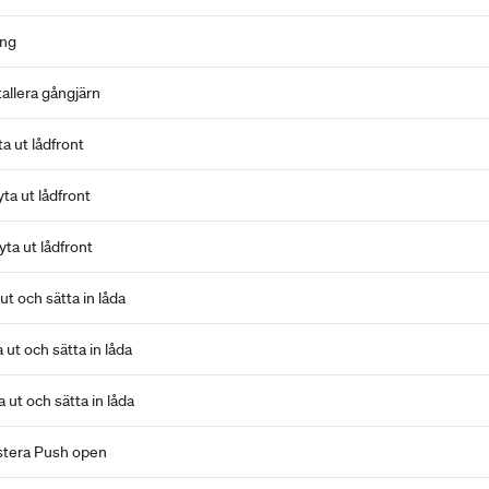
ing
tallera gångjärn
a ut lådfront
nderdel - Byta ut lådfront
ta ut lådfront
ut och sätta in låda
ut och sätta in låda
 ut och sätta in låda
stera Push open