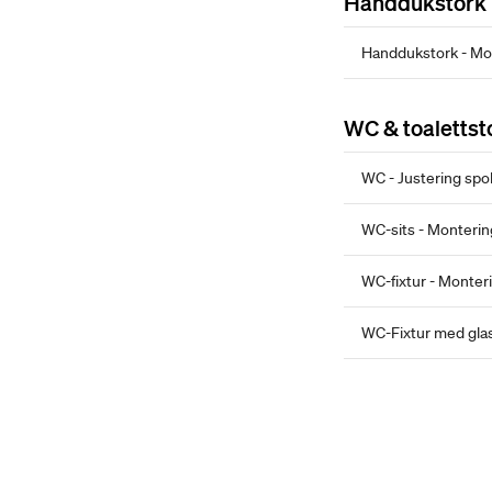
Handdukstork
Handdukstork - Mon
WC & toalettst
WC - Justering sp
WC-sits - Monterin
WC-fixtur - Monter
WC-Fixtur med gla