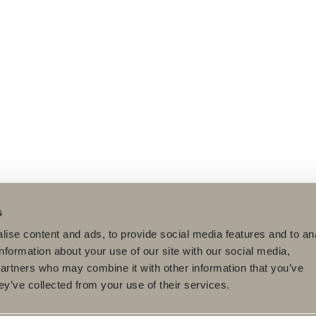
s
ise content and ads, to provide social media features and to an
information about your use of our site with our social media,
partners who may combine it with other information that you’ve
ey’ve collected from your use of their services.
dukter
Serier
Ritverktyg
rumsmöbler
Poem Soft
Ditt badrum digitalt