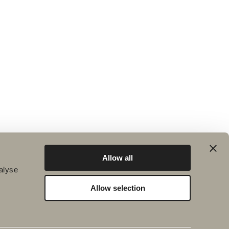
Allow all
alyse
Allow selection
Hållbarhet
Badrumsinspiration
Planet
Produktkatalog