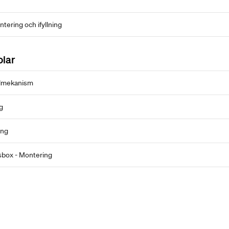
tering och ifyllning
olar
olmekanism
g
ing
sbox - Montering