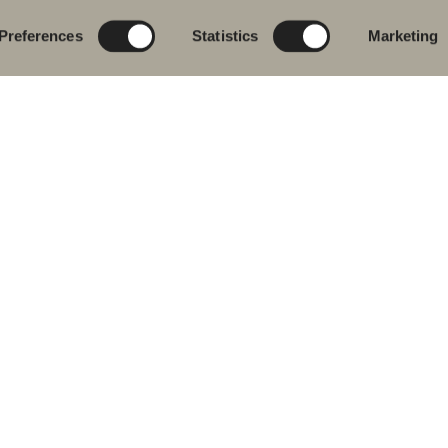
ttställsblandare
Nyheter till
Rita i 3D
badrummet
Preferences
Statistics
Marketing
char
Skapa badrummet
Möbelserier
kar
Granitkeramik
ch- &
karsblandare
Mocca
ddukstorkar
Våra duschar
& toalettstolar
Speglar
rumstillbehör
Spegelskåp
let
Pendelbelysning
ervdelar
Förvaring
Tvätt och tork
Tvättställ
Blandare
Handtag
Handdukstorkar
 oss på sociala medier