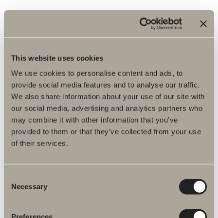
Finna glädjen
Som interiördesigner betonar Halvor vikten av att
This website uses cookies
införa en personlig touch i badrummet och att
We use cookies to personalise content and ads, to
göra det till en integrerad del av hemmet. Han
provide social media features and to analyse our traffic.
delar att han är en person som värdesätter
We also share information about your use of our site with
detaljer och strävar efter att skapa en känsla av att
our social media, advertising and analytics partners who
det ska vara gott att komma hem. Det är denna
känsla han vill förmedla genom sina skapelser.
may combine it with other information that you’ve
Det är viktigt att känna glädje för sitt hem.
provided to them or that they’ve collected from your use
of their services.
Consent
Necessary
”Jag har lagt ner mycket tid och
Selection
arbete på att skapa den
Preferences