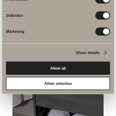
atmosfären, och ofta är det
detaljerna som gör den största
skillnaden”
Statistics
- Halvor Bakke, interiördesigner
Marketing
Show details
Allow all
Allow selection