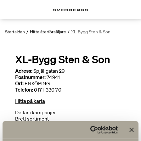
Startsidan
/
Hitta återförsäljare
/
XL-Bygg Sten & Son
XL-Bygg Sten & Son
Adress:
Spjällgatan 29
Postnummer:
74941
Ort:
ENKÖPING
Telefon:
0171-330 70
Hitta på karta
Deltar i kampanjer
Brett sortiment
Ritar badrum
FLER ÅTERFÖRSÄLJARE