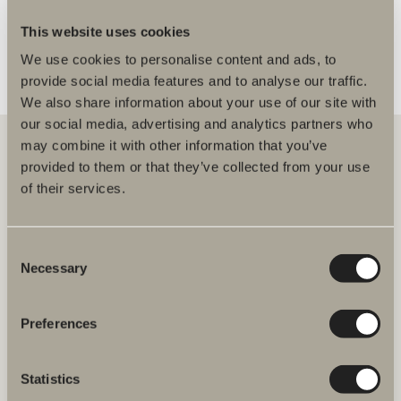
This website uses cookies
We use cookies to personalise content and ads, to
provide social media features and to analyse our traffic.
We also share information about your use of our site with
our social media, advertising and analytics partners who
may combine it with other information that you’ve
provided to them or that they’ve collected from your use
of their services.
Hos oss hittar du allt för hela badrummet. Från badrumsmöbler,
tvättställ och blandare till duschar, badkar, handdukstorkar och WC.
Consent
Svedbergs i Dalstorp AB
Verkstadsvägen 1
Necessary
Selection
514 60 Dalstorp
Klicka här för att komma till
Svedbergs kundservice.
Preferences
FAQ
Statistics