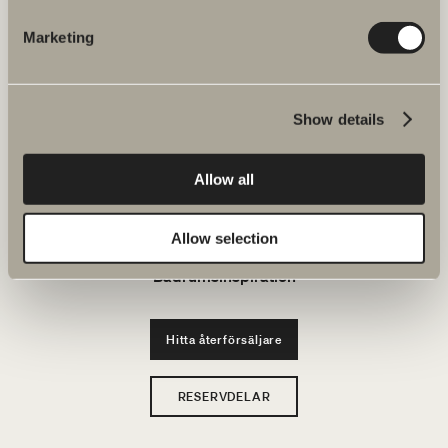
JOBBA HOS OSS
Marketing
Produkter
Show details
Serier
Allow all
Ritverktyg
Hållbarhet
Allow selection
Badrumsinspiration
Hitta återförsäljare
RESERVDELAR