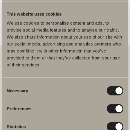
FLER ÅTERFÖRSÄLJARE
This website uses cookies
We use cookies to personalise content and ads, to
provide social media features and to analyse our traffic.
We also share information about your use of our site with
our social media, advertising and analytics partners who
may combine it with other information that you’ve
provided to them or that they’ve collected from your use
of their services.
Hos oss hittar du allt för hela badrummet. Från badrumsmöbler,
tvättställ och blandare till duschar, badkar, handdukstorkar och WC.
Consent
Svedbergs i Dalstorp AB
Necessary
Selection
Verkstadsvägen 1
514 60 Dalstorp
Klicka här för att komma till
Preferences
Svedbergs kundservice.
Statistics
FAQ