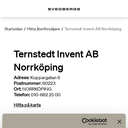
Startsidan
/
Hitta återförsäljare
/
Ternstedt Invent AB Norrköping
Ternstedt Invent AB
Norrköping
Adress:
Koppargatan 6
Postnummer:
60223
Ort:
NORRKÖPING
Telefon:
010-682 25 00
Hitta på karta
Deltar i kampanjer
Begränsat sortiment