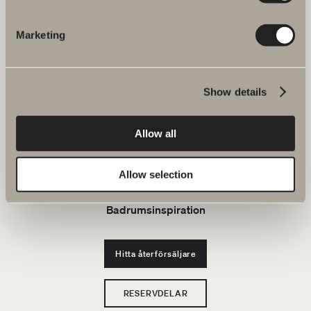
JOBBA HOS OSS
Marketing
Produkter
Show details
Serier
Allow all
Ritverktyg
Allow selection
Hållbarhet
Badrumsinspiration
Hitta återförsäljare
RESERVDELAR