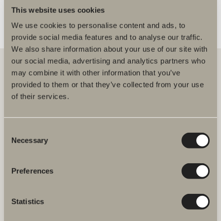
This website uses cookies
We use cookies to personalise content and ads, to
provide social media features and to analyse our traffic.
We also share information about your use of our site with
our social media, advertising and analytics partners who
may combine it with other information that you’ve
provided to them or that they’ve collected from your use
Hos oss hittar du allt för hela badrummet. Från badrumsmöbler,
of their services.
tvättställ och blandare till duschar, badkar, handdukstorkar och WC.
Svedbergs i Dalstorp AB
Consent
Verkstadsvägen 1
Necessary
514 60 Dalstorp
Selection
Klicka här för att komma till
Svedbergs kundservice.
Preferences
FAQ
Statistics
JOBBA HOS OSS