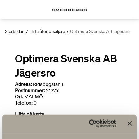
Startsidan
/
Hitta återförsäljare
/
Optimera Svenska AB Jägersro
Optimera Svenska AB
Jägersro
Adress:
Ridspögatan 1
Postnummer:
21377
Ort:
MALMÖ
Telefon:
0
Hitta på karta
FLER ÅTERFÖRSÄLJARE