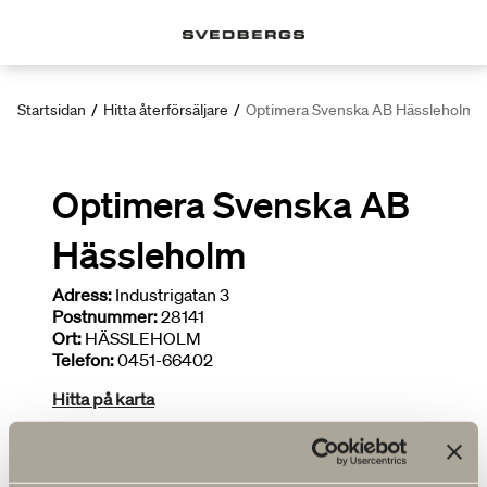
Startsidan
/
Hitta återförsäljare
/
Optimera Svenska AB Hässleholm
Optimera Svenska AB
Hässleholm
Adress:
Industrigatan 3
Postnummer:
28141
Ort:
HÄSSLEHOLM
Telefon:
0451-66402
Hitta på karta
Deltar i kampanjer