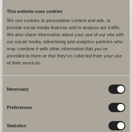
FLER ÅTERFÖRSÄLJARE
This website uses cookies
We use cookies to personalise content and ads, to
provide social media features and to analyse our traffic.
We also share information about your use of our site with
our social media, advertising and analytics partners who
may combine it with other information that you’ve
provided to them or that they’ve collected from your use
of their services.
Hos oss hittar du allt för hela badrummet. Från badrumsmöbler,
tvättställ och blandare till duschar, badkar, handdukstorkar och WC.
Consent
Svedbergs i Dalstorp AB
Necessary
Verkstadsvägen 1
Selection
514 60 Dalstorp
Klicka här för att komma till
Svedbergs kundservice.
Preferences
FAQ
Statistics