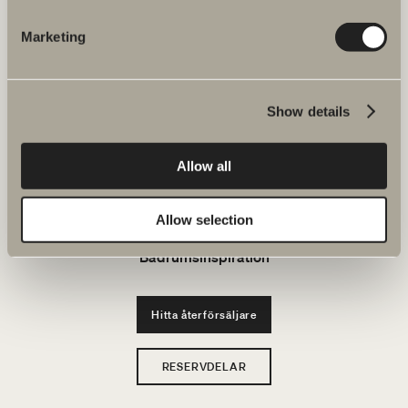
JOBBA HOS OSS
Marketing
Produkter
Show details
Serier
Allow all
Ritverktyg
Hållbarhet
Allow selection
Badrumsinspiration
Hitta återförsäljare
RESERVDELAR