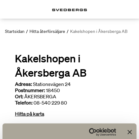
Startsidan
/
Hitta återförsäljare
/
Kakelshopen i Åkersberga AB
Kakelshopen i
Åkersberga AB
Adress:
Stationsvägen 24
Postnummer:
18450
Ort:
ÅKERSBERGA
Telefon:
08-540 229 80
Hitta på karta
Deltar i kampanjer
Installatör