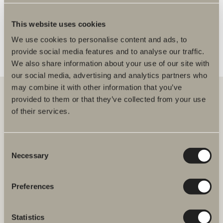
FLER ÅTERFÖRSÄLJARE
This website uses cookies
We use cookies to personalise content and ads, to
provide social media features and to analyse our traffic.
We also share information about your use of our site with
our social media, advertising and analytics partners who
may combine it with other information that you’ve
provided to them or that they’ve collected from your use
of their services.
Hos oss hittar du allt för hela badrummet. Från badrumsmöbler,
tvättställ och blandare till duschar, badkar, handdukstorkar och WC.
Consent
Svedbergs i Dalstorp AB
Necessary
Selection
Verkstadsvägen 1
514 60 Dalstorp
Klicka här för att komma till
Preferences
Svedbergs kundservice.
Statistics
FAQ