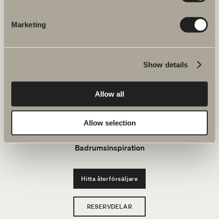
JOBBA HOS OSS
Marketing
Produkter
Show details
Serier
Allow all
Ritverktyg
Allow selection
Hållbarhet
Badrumsinspiration
Hitta återförsäljare
RESERVDELAR