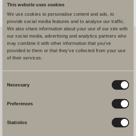
This website uses cookies
We use cookies to personalise content and ads, to
provide social media features and to analyse our traffic.
We also share information about your use of our site with
our social media, advertising and analytics partners who
may combine it with other information that you’ve
provided to them or that they’ve collected from your use
Hos oss hittar du allt för hela badrummet. Från badrumsmöbler,
tvättställ och blandare till duschar, badkar, handdukstorkar och WC.
of their services.
Svedbergs i Dalstorp AB
Verkstadsvägen 1
Consent
514 60 Dalstorp
Necessary
Selection
Klicka här för att komma till
Svedbergs kundservice.
Preferences
FAQ
Statistics
JOBBA HOS OSS