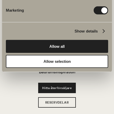
JOBBA HOS OSS
Marketing
Produkter
Show details
Serier
Allow all
Ritverktyg
Hållbarhet
Allow selection
Badrumsinspiration
Hitta återförsäljare
RESERVDELAR