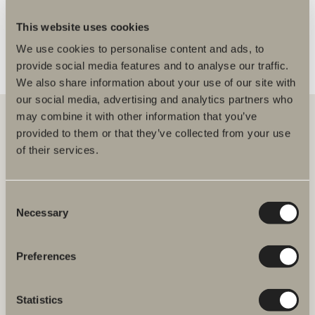
FLER ÅTERFÖRSÄLJARE
This website uses cookies
We use cookies to personalise content and ads, to
provide social media features and to analyse our traffic.
We also share information about your use of our site with
our social media, advertising and analytics partners who
may combine it with other information that you’ve
provided to them or that they’ve collected from your use
of their services.
Hos oss hittar du allt för hela badrummet. Från badrumsmöbler,
tvättställ och blandare till duschar, badkar, handdukstorkar och WC.
Consent
Svedbergs i Dalstorp AB
Necessary
Verkstadsvägen 1
Selection
514 60 Dalstorp
Klicka här för att komma till
Svedbergs kundservice.
Preferences
FAQ
Statistics