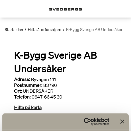
Startsidan
/
Hitta återförsäljare
/
K-Bygg Sverige AB Undersåker
K-Bygg Sverige AB
Undersåker
Adress:
Byvägen 141
Postnummer:
83796
Ort:
UNDERSÅKER
Telefon:
0647-66 45 30
Hitta på karta
Deltar i kampanjer