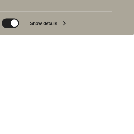
Planet
Produktkatalog
Product
Badkar
Show details
People
Blyertssvart
Kvalitet
Tips & råd
Hemma hos våra
kunder
Våra badrum
Intervju med Johan
Körner
Hitta återförsäljare
RESERVDELAR