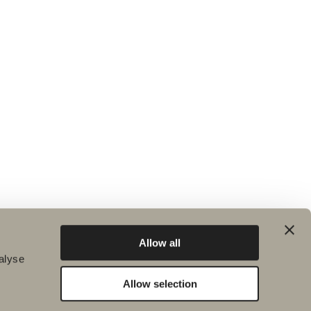
Allow all
alyse
Allow selection
Hållbarhet
Badrumsinspiration