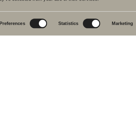
rumsmöbler
Poem Soft
Ditt badrum digitalt
ttställsblandare
Nyheter till
Rita i 3D
badrummet
Preferences
Statistics
Marketing
char
Skapa badrummet
Möbelserier
kar
Granitkeramik
ch- &
karsblandare
Mocca
ddukstorkar
Våra duschar
& toalettstolar
Speglar
rumstillbehör
Spegelskåp
let
Pendelbelysning
ervdelar
Förvaring
Tvätt och tork
Tvättställ
Blandare
Handtag
Handdukstorkar