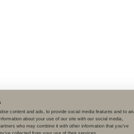
s
ise content and ads, to provide social media features and to an
information about your use of our site with our social media,
partners who may combine it with other information that you’ve
ey’ve collected from your use of their services.
dukter
Serier
Ritverktyg