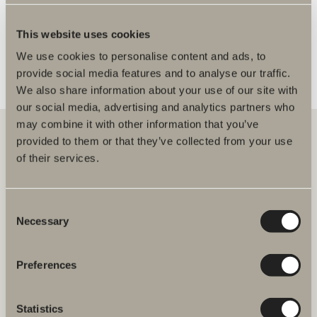
FLER ÅTERFÖRSÄLJARE
This website uses cookies
We use cookies to personalise content and ads, to
provide social media features and to analyse our traffic.
We also share information about your use of our site with
our social media, advertising and analytics partners who
may combine it with other information that you’ve
provided to them or that they’ve collected from your use
of their services.
Hos oss hittar du allt för hela badrummet. Från badrumsmöbler,
tvättställ och blandare till duschar, badkar, handdukstorkar och WC.
Consent
Svedbergs i Dalstorp AB
Necessary
Selection
Verkstadsvägen 1
514 60 Dalstorp
Klicka här för att komma till
Preferences
Svedbergs kundservice.
Statistics
FAQ