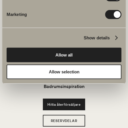
JOBBA HOS OSS
Marketing
Produkter
Show details
Serier
Allow all
Ritverktyg
Allow selection
Hållbarhet
Badrumsinspiration
Hitta återförsäljare
RESERVDELAR