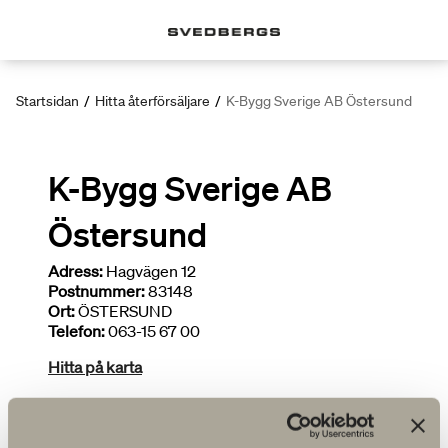
Startsidan
/
Hitta återförsäljare
/
K-Bygg Sverige AB Östersund
K-Bygg Sverige AB
Östersund
Adress:
Hagvägen 12
Postnummer:
83148
Ort:
ÖSTERSUND
Telefon:
063-15 67 00
Hitta på karta
Deltar i kampanjer
Brett sortiment