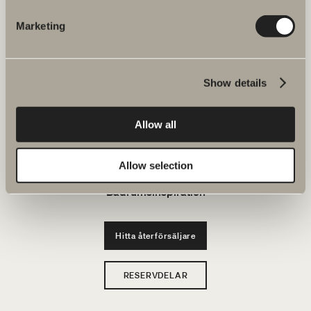
JOBBA HOS OSS
Marketing
Produkter
Show details
Serier
Allow all
Ritverktyg
Hållbarhet
Allow selection
Badrumsinspiration
Hitta återförsäljare
RESERVDELAR