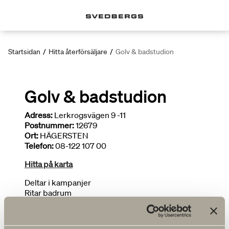
Startsidan
/
Hitta återförsäljare
/
Golv & badstudion
Golv & badstudion
Adress:
Lerkrogsvägen 9 -11
Postnummer:
12679
Ort:
HÄGERSTEN
Telefon:
08-122 107 00
Hitta på karta
Deltar i kampanjer
Ritar badrum
Begränsat sortiment
FLER ÅTERFÖRSÄLJARE