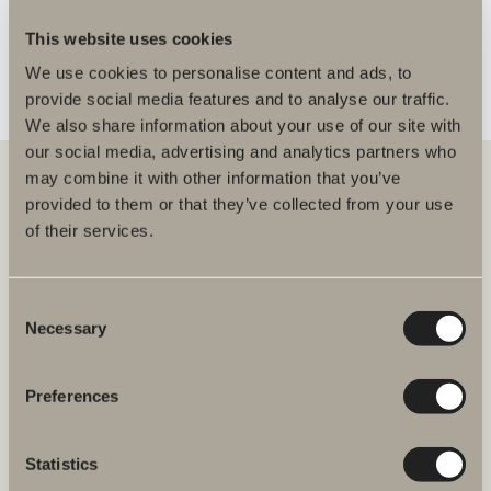
This website uses cookies
We use cookies to personalise content and ads, to
provide social media features and to analyse our traffic.
We also share information about your use of our site with
our social media, advertising and analytics partners who
may combine it with other information that you’ve
provided to them or that they’ve collected from your use
of their services.
Hos oss hittar du allt för hela badrummet. Från badrumsmöbler,
tvättställ och blandare till duschar, badkar, handdukstorkar och WC.
Consent
Svedbergs i Dalstorp AB
Verkstadsvägen 1
Necessary
Selection
514 60 Dalstorp
Klicka här för att komma till
Svedbergs kundservice.
Preferences
FAQ
Statistics