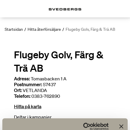
Startsidan
/
Hitta återförsäljare
/
Flugeby Golv, Färg & Trä AB
Flugeby Golv, Färg &
Trä AB
Adress:
Tomasbacken 1 A
Postnummer:
57437
Ort:
VETLANDA
Telefon:
0383-762890
Hitta på karta
Deltar i kampanjer
Installatör
Begränsat sortiment