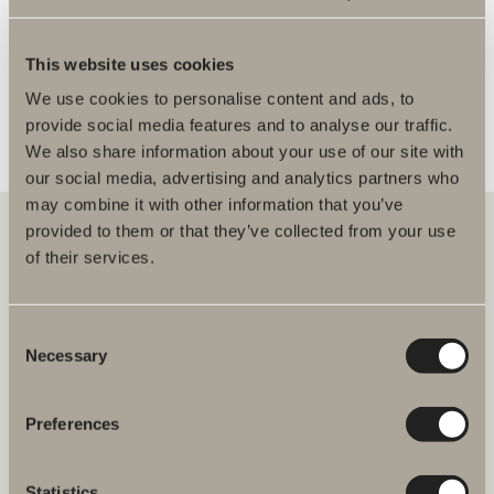
FLER ÅTERFÖRSÄLJARE
This website uses cookies
We use cookies to personalise content and ads, to
provide social media features and to analyse our traffic.
We also share information about your use of our site with
our social media, advertising and analytics partners who
may combine it with other information that you’ve
provided to them or that they’ve collected from your use
of their services.
Hos oss hittar du allt för hela badrummet. Från badrumsmöbler,
tvättställ och blandare till duschar, badkar, handdukstorkar och WC.
Consent
Necessary
Svedbergs i Dalstorp AB
Selection
Verkstadsvägen 1
514 60 Dalstorp
Klicka här för att komma till
Preferences
Svedbergs kundservice.
Statistics