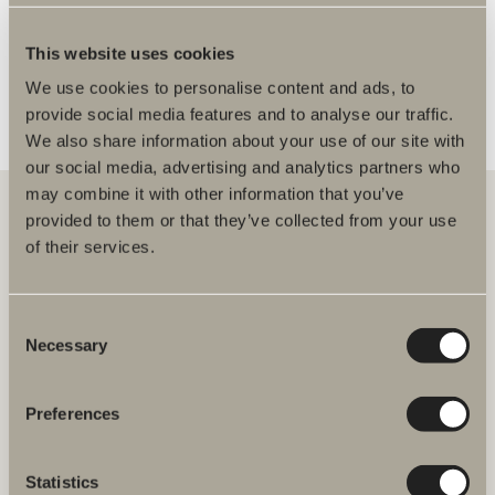
FLER ÅTERFÖRSÄLJARE
This website uses cookies
We use cookies to personalise content and ads, to
provide social media features and to analyse our traffic.
We also share information about your use of our site with
our social media, advertising and analytics partners who
may combine it with other information that you’ve
provided to them or that they’ve collected from your use
of their services.
Hos oss hittar du allt för hela badrummet. Från badrumsmöbler,
tvättställ och blandare till duschar, badkar, handdukstorkar och WC.
Consent
Svedbergs i Dalstorp AB
Necessary
Selection
Verkstadsvägen 1
514 60 Dalstorp
Klicka här för att komma till
Preferences
Svedbergs kundservice.
Statistics
FAQ