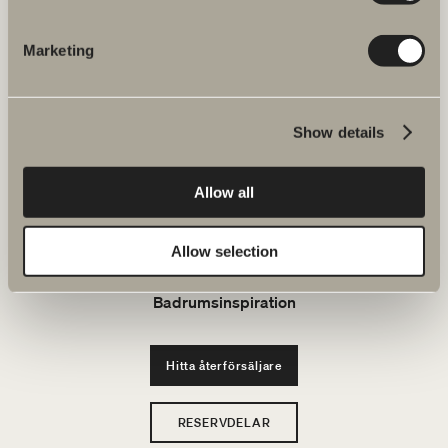
JOBBA HOS OSS
Marketing
Produkter
Show details
Serier
Allow all
Ritverktyg
Allow selection
Hållbarhet
Badrumsinspiration
Hitta återförsäljare
RESERVDELAR