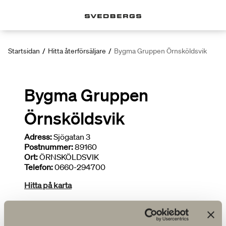
Startsidan
/
Hitta återförsäljare
/
Bygma Gruppen Örnsköldsvik
Bygma Gruppen
Örnsköldsvik
Adress:
Sjögatan 3
Postnummer:
89160
Ort:
ÖRNSKÖLDSVIK
Telefon:
0660-294700
Hitta på karta
Deltar i kampanjer
Begränsat sortiment