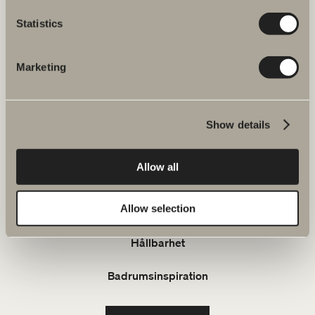
Klicka här för att komma till
Svedbergs kundservice.
Statistics
FAQ
Marketing
JOBBA HOS OSS
Show details
Produkter
Allow all
Serier
Allow selection
Ritverktyg
Hållbarhet
Badrumsinspiration