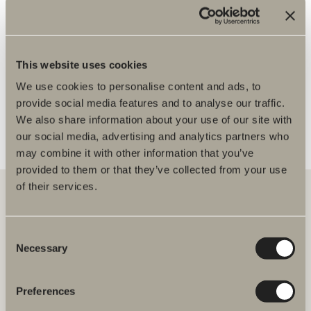
Hitta på karta
Deltar i kampanjer
Ritar badrum
This website uses cookies
FLER ÅTERFÖRSÄLJARE
We use cookies to personalise content and ads, to
provide social media features and to analyse our traffic.
We also share information about your use of our site with
our social media, advertising and analytics partners who
may combine it with other information that you’ve
provided to them or that they’ve collected from your use
of their services.
Hos oss hittar du allt för hela badrummet. Från badrumsmöbler,
Consent
tvättställ och blandare till duschar, badkar, handdukstorkar och WC.
Necessary
Selection
Svedbergs i Dalstorp AB
Verkstadsvägen 1
Preferences
514 60 Dalstorp