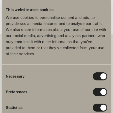
FLER ÅTERFÖRSÄLJARE
This website uses cookies
We use cookies to personalise content and ads, to
provide social media features and to analyse our traffic.
We also share information about your use of our site with
our social media, advertising and analytics partners who
may combine it with other information that you’ve
provided to them or that they’ve collected from your use
of their services.
Hos oss hittar du allt för hela badrummet. Från badrumsmöbler,
tvättställ och blandare till duschar, badkar, handdukstorkar och WC.
Consent
Svedbergs i Dalstorp AB
Necessary
Verkstadsvägen 1
Selection
514 60 Dalstorp
Klicka här för att komma till
Svedbergs kundservice.
Preferences
FAQ
Statistics