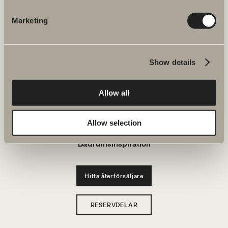
JOBBA HOS OSS
Marketing
Produkter
Show details
Serier
Allow all
Ritverktyg
Hållbarhet
Allow selection
Badrumsinspiration
Hitta återförsäljare
RESERVDELAR