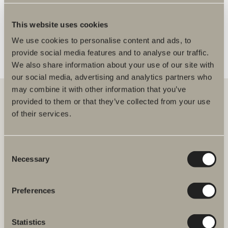
FLER ÅTERFÖRSÄLJARE
This website uses cookies
We use cookies to personalise content and ads, to
provide social media features and to analyse our traffic.
We also share information about your use of our site with
our social media, advertising and analytics partners who
may combine it with other information that you’ve
provided to them or that they’ve collected from your use
of their services.
Hos oss hittar du allt för hela badrummet. Från badrumsmöbler,
tvättställ och blandare till duschar, badkar, handdukstorkar och WC.
Consent
Svedbergs i Dalstorp AB
Necessary
Selection
Verkstadsvägen 1
514 60 Dalstorp
Klicka här för att komma till
Preferences
Svedbergs kundservice.
Statistics
FAQ