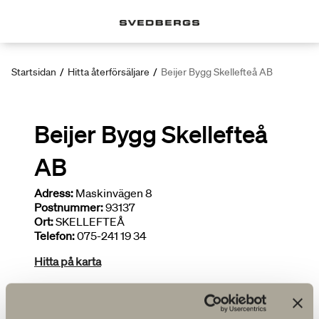
Startsidan
/
Hitta återförsäljare
/
Beijer Bygg Skellefteå AB
Beijer Bygg Skellefteå
AB
Adress:
Maskinvägen 8
Postnummer:
93137
Ort:
SKELLEFTEÅ
Telefon:
075-241 19 34
Hitta på karta
Deltar i kampanjer
Begränsat sortiment