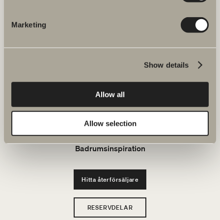
JOBBA HOS OSS
Marketing
Produkter
Show details
Serier
Allow all
Ritverktyg
Allow selection
Hållbarhet
Badrumsinspiration
Hitta återförsäljare
RESERVDELAR