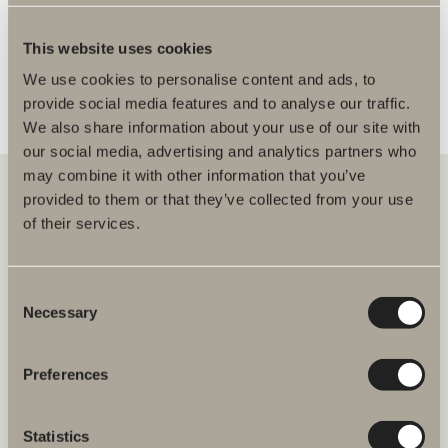
FLER ÅTERFÖRSÄLJARE
This website uses cookies
We use cookies to personalise content and ads, to
provide social media features and to analyse our traffic.
We also share information about your use of our site with
our social media, advertising and analytics partners who
may combine it with other information that you’ve
provided to them or that they’ve collected from your use
of their services.
Hos oss hittar du allt för hela badrummet. Från badrumsmöbler,
tvättställ och blandare till duschar, badkar, handdukstorkar och WC.
Consent
Svedbergs i Dalstorp AB
Necessary
Selection
Verkstadsvägen 1
514 60 Dalstorp
Klicka här för att komma till
Preferences
Svedbergs kundservice.
Statistics
FAQ