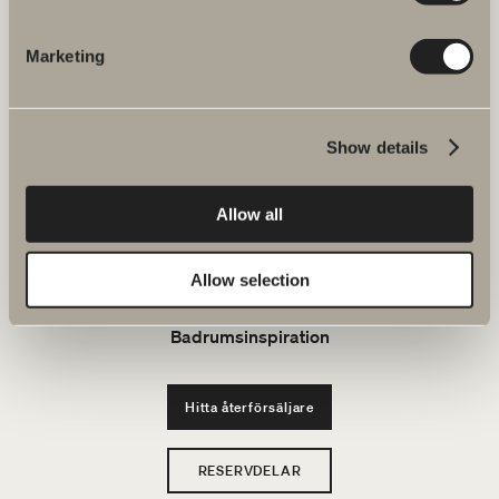
JOBBA HOS OSS
Marketing
Produkter
Show details
Serier
Allow all
Ritverktyg
Allow selection
Hållbarhet
Badrumsinspiration
Hitta återförsäljare
RESERVDELAR