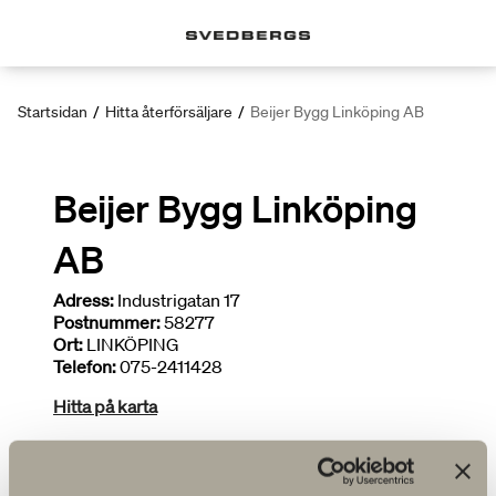
Startsidan
/
Hitta återförsäljare
/
Beijer Bygg Linköping AB
Beijer Bygg Linköping
AB
Adress:
Industrigatan 17
Postnummer:
58277
Ort:
LINKÖPING
Telefon:
075-2411428
Hitta på karta
Deltar i kampanjer
Brett sortiment