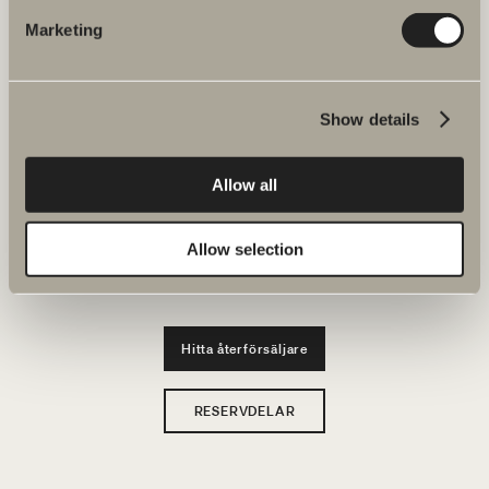
JOBBA HOS OSS
Marketing
Produkter
Show details
Serier
Ritverktyg
Allow all
Hållbarhet
Allow selection
Badrumsinspiration
Hitta återförsäljare
RESERVDELAR