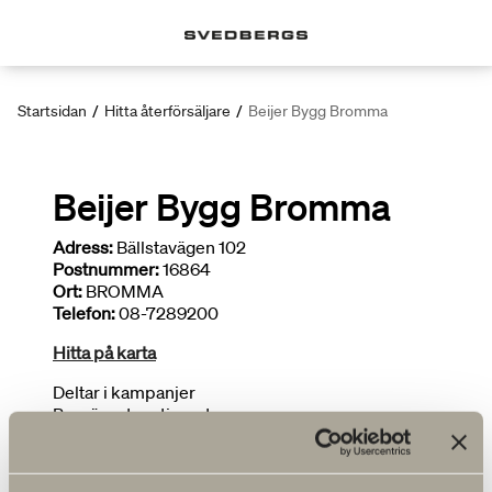
Startsidan
/
Hitta återförsäljare
/
Beijer Bygg Bromma
Beijer Bygg Bromma
Adress:
Bällstavägen 102
Postnummer:
16864
Ort:
BROMMA
Telefon:
08-7289200
Hitta på karta
Deltar i kampanjer
Begränsat sortiment
FLER ÅTERFÖRSÄLJARE