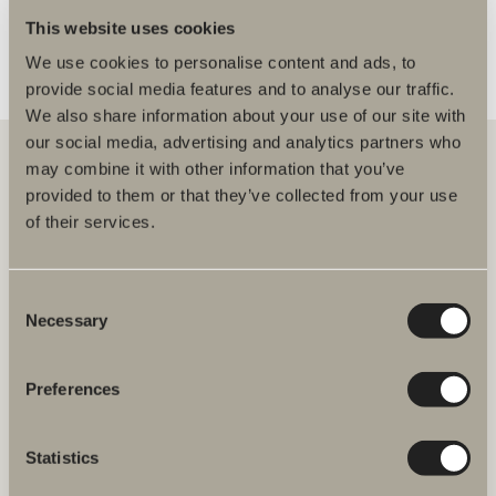
This website uses cookies
We use cookies to personalise content and ads, to
provide social media features and to analyse our traffic.
We also share information about your use of our site with
our social media, advertising and analytics partners who
may combine it with other information that you’ve
provided to them or that they’ve collected from your use
Hos oss hittar du allt för hela badrummet. Från badrumsmöbler,
of their services.
tvättställ och blandare till duschar, badkar, handdukstorkar och WC.
Svedbergs i Dalstorp AB
Consent
Verkstadsvägen 1
Necessary
Selection
514 60 Dalstorp
Klicka här för att komma till
Svedbergs kundservice.
Preferences
FAQ
Statistics