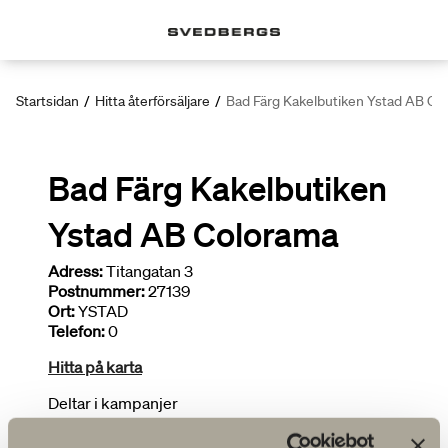
Startsidan
/
Hitta återförsäljare
/
Bad Färg Kakelbutiken Ystad AB Co
Bad Färg Kakelbutiken
Ystad AB Colorama
Adress:
Titangatan 3
Postnummer:
27139
Ort:
YSTAD
Telefon:
0
Hitta på karta
Deltar i kampanjer
Ritar badrum
Installatör