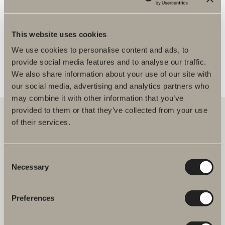
Begränsat sortiment
FLER ÅTERFÖRSÄLJARE
This website uses cookies
We use cookies to personalise content and ads, to
provide social media features and to analyse our traffic.
We also share information about your use of our site with
our social media, advertising and analytics partners who
may combine it with other information that you’ve
provided to them or that they’ve collected from your use
of their services.
Hos oss hittar du allt för hela badrummet. Från badrumsmöbler,
tvättställ och blandare till duschar, badkar, handdukstorkar och WC.
Consent
Necessary
Selection
Svedbergs i Dalstorp AB
Verkstadsvägen 1
514 60 Dalstorp
Preferences
Klicka här för att komma till
Svedbergs kundservice.