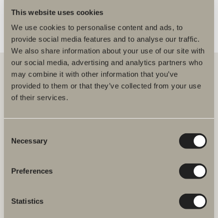
This website uses cookies
We use cookies to personalise content and ads, to
provide social media features and to analyse our traffic.
We also share information about your use of our site with
our social media, advertising and analytics partners who
may combine it with other information that you’ve
provided to them or that they’ve collected from your use
Hos oss hittar du allt för hela badrummet. Från badrumsmöbler,
of their services.
tvättställ och blandare till duschar, badkar, handdukstorkar och WC.
Svedbergs i Dalstorp AB
Consent
Verkstadsvägen 1
Necessary
Selection
514 60 Dalstorp
Klicka här för att komma till
Svedbergs kundservice.
Preferences
FAQ
Statistics