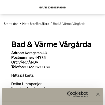
Startsidan
/
Hitta återförsäljare
/
Bad & Värme Vårgårda
Bad & Värme Vårgårda
Adress:
Korsgatan 40
Postnummer:
44735
Ort:
VÅRGÅRDA
Telefon:
0322-62 00 60
Hitta på karta
Deltar i kampanjer
Begränsat sortiment
FLER ÅTERFÖRSÄLJARE