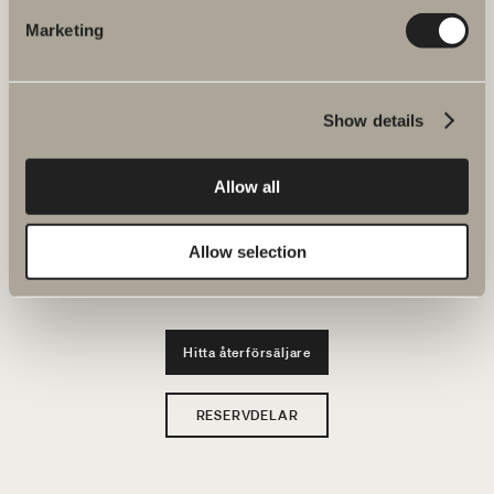
JOBBA HOS OSS
Marketing
Produkter
Show details
Serier
Ritverktyg
Allow all
Hållbarhet
Allow selection
Badrumsinspiration
Hitta återförsäljare
RESERVDELAR