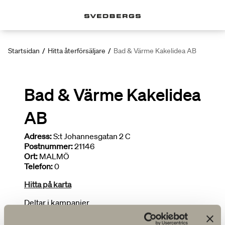
Startsidan
/
Hitta återförsäljare
/
Bad & Värme Kakelidea AB
Bad & Värme Kakelidea
AB
Adress:
S:t Johannesgatan 2 C
Postnummer:
21146
Ort:
MALMÖ
Telefon:
0
Hitta på karta
Deltar i kampanjer
Installatör
Begränsat sortiment