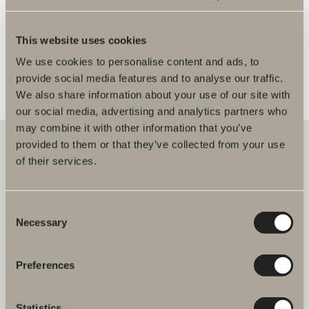
FLER ÅTERFÖRSÄLJARE
This website uses cookies
We use cookies to personalise content and ads, to
provide social media features and to analyse our traffic.
We also share information about your use of our site with
our social media, advertising and analytics partners who
may combine it with other information that you’ve
provided to them or that they’ve collected from your use
of their services.
Hos oss hittar du allt för hela badrummet. Från badrumsmöbler,
tvättställ och blandare till duschar, badkar, handdukstorkar och WC.
Consent
Necessary
Svedbergs i Dalstorp AB
Selection
Verkstadsvägen 1
514 60 Dalstorp
Klicka här för att komma till
Preferences
Svedbergs kundservice.
Statistics