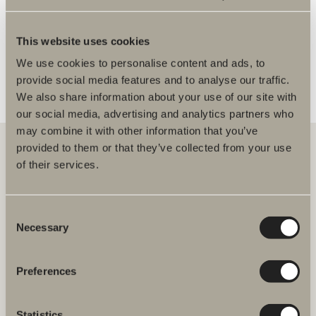
FLER ÅTERFÖRSÄLJARE
This website uses cookies
We use cookies to personalise content and ads, to
provide social media features and to analyse our traffic.
We also share information about your use of our site with
our social media, advertising and analytics partners who
may combine it with other information that you’ve
provided to them or that they’ve collected from your use
of their services.
Hos oss hittar du allt för hela badrummet. Från badrumsmöbler,
tvättställ och blandare till duschar, badkar, handdukstorkar och WC.
Consent
Necessary
Svedbergs i Dalstorp AB
Selection
Verkstadsvägen 1
514 60 Dalstorp
Klicka här för att komma till
Preferences
Svedbergs kundservice.
Statistics