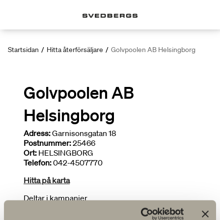
Startsidan
/
Hitta återförsäljare
/
Golvpoolen AB Helsingborg
Golvpoolen AB
Helsingborg
Adress:
Garnisonsgatan 18
Postnummer:
25466
Ort:
HELSINGBORG
Telefon:
042-4507770
Hitta på karta
Deltar i kampanjer
Brett sortiment
Ritar badrum