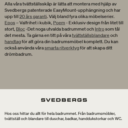
Alla våra tvättställsskåp är lätta att montera med hjälp av
Svedbergs patenterade EasyMount-upphängning och har
upp till
20 års garanti
. Välj bland fyra olika möbelserier.
Epos
– Valfrihet i kubik,
Poem
- Exklusiv design från litet till
stort,
Bloc
-Det noga utvalda badrummet och
Intro
som tål
det mesta. Ta gärna en titt på våra
tvättställsblandare
och
handtag
för att göra din badrumsmöbel komplett. Du kan
också använda våra
smarta ritverktyg
för att skapa ditt
drömbadrum.
Hos oss hittar du allt för hela badrummet. Från badrumsmöbler,
tvättställ och blandare till duschar, badkar, handdukstorkar och WC.