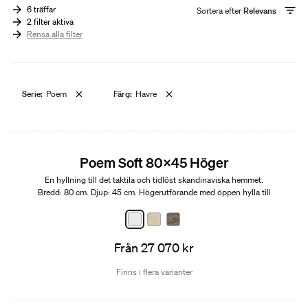
6 träffar
Sortera efter
Relevans
2 filter aktiva
Rensa alla filter
Serie:
Poem
Färg:
Havre
Edition 01
Poem Soft 80x45 Höger
En hyllning till det taktila och tidlöst skandinaviska hemmet.
Bredd: 80 cm. Djup: 45 cm. Högerutförande med öppen hylla till
vänster.
Från 27 070 kr
Finns i flera varianter