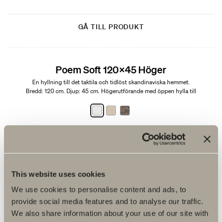
GÅ TILL PRODUKT
Edition 01
Poem Soft 120x45 Höger
En hyllning till det taktila och tidlöst skandinaviska hemmet.
Bredd: 120 cm. Djup: 45 cm. Högerutförande med öppen hylla till
vänster.
Från 33 070 kr
Finns i flera varianter
This website uses cookies
GÅ TILL PRODUKT
We use cookies to personalise content and ads, to
Edition 01
provide social media features and to analyse our traffic.
We also share information about your use of our site with