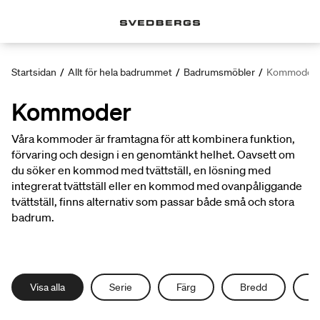
Startsidan
/
Allt för hela badrummet
/
Badrumsmöbler
/
Kommoder
Kommoder
Våra kommoder är framtagna för att kombinera funktion,
förvaring och design i en genomtänkt helhet. Oavsett om
du söker en kommod med tvättställ, en lösning med
integrerat tvättställ eller en kommod med ovanpåliggande
tvättställ, finns alternativ som passar både små och stora
badrum.
Visa alla
Serie
Färg
Bredd
D