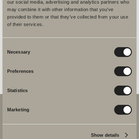
Poem Soft 120x45 Vänster
our social media, advertising and analytics partners who
En hyllning till det taktila och tidlöst skandinaviska hemmet.
may combine it with other information that you’ve
Bredd: 120 cm. Djup: 45 cm. Vänsterutförande med öppen hylla till
provided to them or that they’ve collected from your use
höger.
of their services.
Från 33 070 kr
Consent
Finns i flera varianter
Necessary
Selection
Preferences
GÅ TILL PRODUKT
Statistics
Marketing
Show details