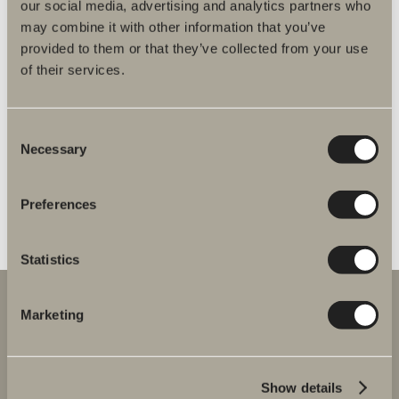
Intro kommod 55x35 2 dörrar
our social media, advertising and analytics partners who
Kompakt kommod för smart förvaring i mindre badrum.
may combine it with other information that you’ve
provided to them or that they’ve collected from your use
of their services.
Från 6 185 kr
Consent
Finns i flera varianter
Necessary
Selection
Preferences
GÅ TILL PRODUKT
Statistics
Marketing
Show details