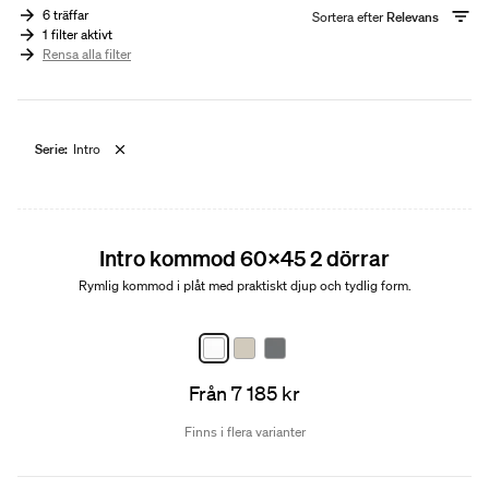
6 träffar
Sortera efter
Relevans
1 filter aktivt
Rensa alla filter
Serie:
Intro
Nyhet
Intro kommod 60x45 2 dörrar
Rymlig kommod i plåt med praktiskt djup och tydlig form.
Från 7 185 kr
Finns i flera varianter