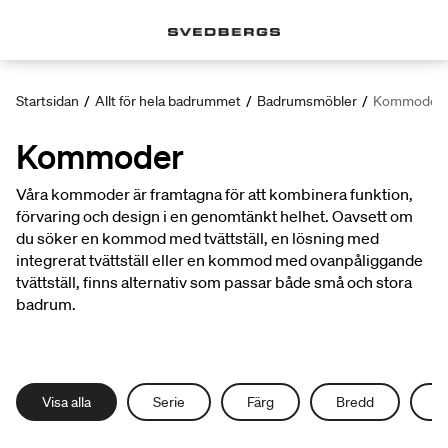
Startsidan
/
Allt för hela badrummet
/
Badrumsmöbler
/
Kommoder
Kommoder
Våra kommoder är framtagna för att kombinera funktion,
förvaring och design i en genomtänkt helhet. Oavsett om
du söker en kommod med tvättställ, en lösning med
integrerat tvättställ eller en kommod med ovanpåliggande
tvättställ, finns alternativ som passar både små och stora
badrum.
Visa alla
Serie
Färg
Bredd
D