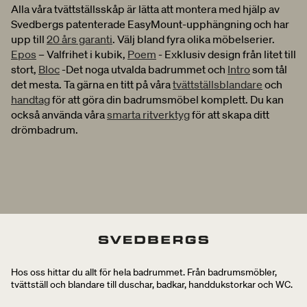
Alla våra tvättställsskåp är lätta att montera med hjälp av
Svedbergs patenterade EasyMount-upphängning och har
upp till
20 års garanti
. Välj bland fyra olika möbelserier.
Epos
– Valfrihet i kubik,
Poem
- Exklusiv design från litet till
stort,
Bloc
-Det noga utvalda badrummet och
Intro
som tål
det mesta. Ta gärna en titt på våra
tvättställsblandare
och
handtag
för att göra din badrumsmöbel komplett. Du kan
också använda våra
smarta ritverktyg
för att skapa ditt
drömbadrum.
Hos oss hittar du allt för hela badrummet. Från badrumsmöbler,
tvättställ och blandare till duschar, badkar, handdukstorkar och WC.