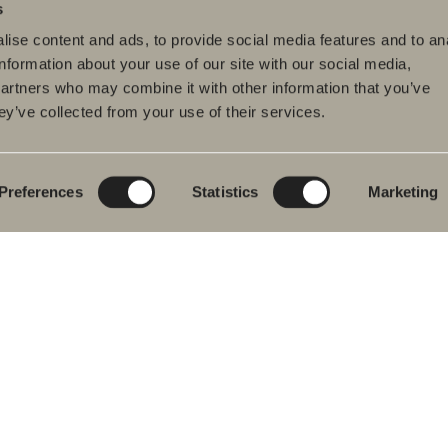
s
ise content and ads, to provide social media features and to an
information about your use of our site with our social media,
partners who may combine it with other information that you’ve
ey’ve collected from your use of their services.
dukter
Serier
Ritverktyg
rumsmöbler
Poem Soft
Ditt badrum digitalt
ttställsblandare
Nyheter till
Rita i 3D
badrummet
Preferences
Statistics
Marketing
char
Skapa badrummet
Möbelserier
kar
Granitkeramik
ch- &
karsblandare
Mocca
ddukstorkar
Våra duschar
& toalettstolar
Speglar
rumstillbehör
Spegelskåp
let
Pendelbelysning
ervdelar
Förvaring
Tvätt och tork
Tvättställ
Blandare
Handtag