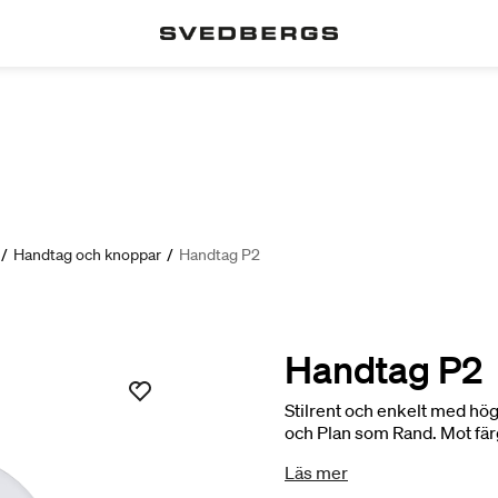
/
Handtag och knoppar
/
Handtag P2
Handtag P2
Stilrent och enkelt med högk
och Plan som Rand. Mot fär
ytskikt med framträdande åd
Läs mer