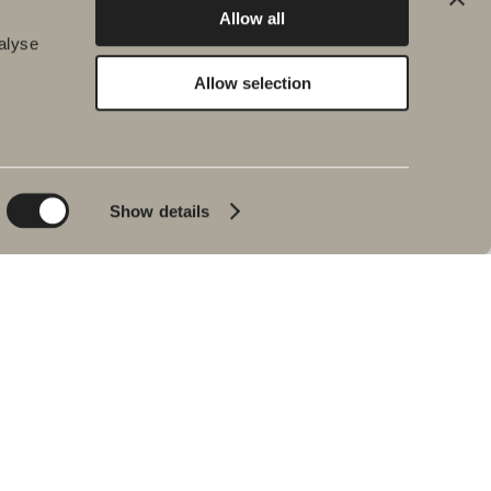
Allow all
alyse
Allow selection
Hållbarhet
Badrumsinspiration
Planet
Produktkatalog
Product
Badkar
Show details
People
Blyertssvart
Kvalitet
Tips & råd
Hemma hos våra
kunder
Våra badrum
Intervju med Johan
Körner