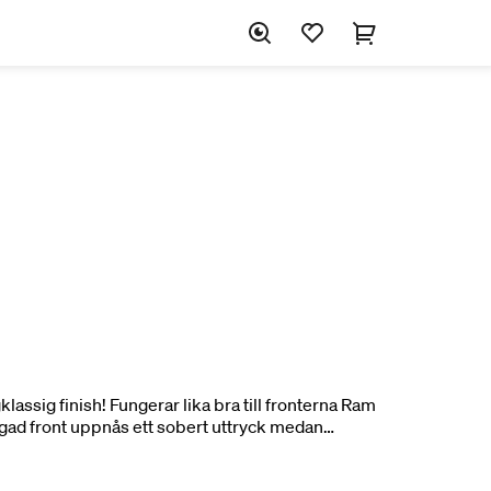
lassig finish! Fungerar lika bra till fronterna Ram
gad front uppnås ett sobert uttryck medan
ring istället ger spännade kontraster. 1-pack.