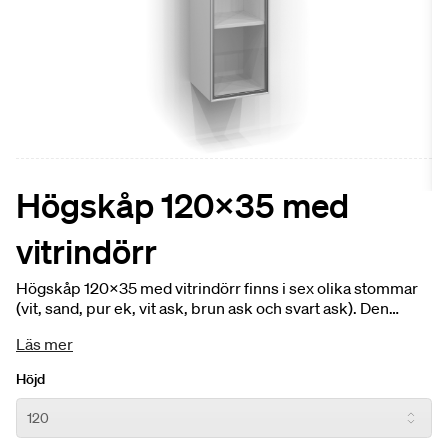
Högskåp 120x35 med
vitrindörr
Högskåp 120x35 med vitrindörr finns i sex olika stommar
(vit, sand, pur ek, vit ask, brun ask och svart ask). Den
vändbara vitrindörren har ett integrerat handtag och finns i
Läs mer
tre glasfärger (klarglas, rökglas, linjeglas) samt två
profilfärger (alu matt, svart matt).Två trähyllor och en
Höjd
glashylla ingår. Komplettera högskåpet med extra
glashyllor, laddstation med dubbla eluttag och toppskiva.
Priset är inklusive stomme 120x35 och vitrindörr.