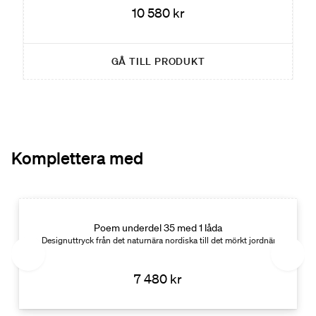
10 580 kr
GÅ TILL PRODUKT
Komplettera med
Poem underdel 35 med 1 låda
up: 45. Bredd: 60, 80, 100, 120.
Designuttryck från det naturnära nordiska till det mörkt jordnära. Djup: 35
7 480 kr