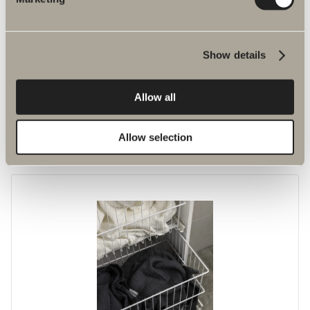
Show details
Allow all
770 kr
Glashyllor högskåp
Allow selection
2-pack glashyllor